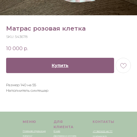
Матрас розовая клетка
SKU:
543678
10 000
р.
Купить
Размер 140 на 55
Наполнитель синтешар
МЕНЮ
ДЛЯ
КОНТАКТЫ
КЛИЕНТА
Главная страница
О нас
+7 963 622 46 77
Каталог
Доставка и оплата
Instagram